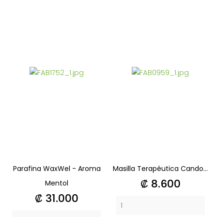
Parafina WaxWel - Aroma
Masilla Terapéutica Cando...
Precio
₡ 8.600
Mentol
Precio
₡ 31.000