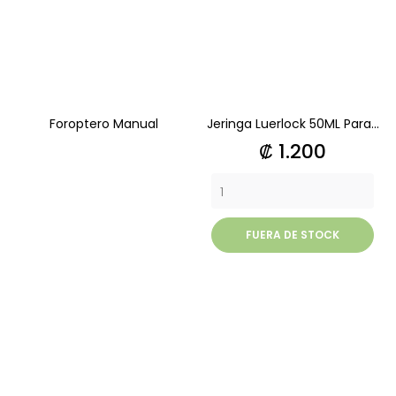
Foroptero Manual
Jeringa Luerlock 50ML Para...
Precio
₡ 1.200
FUERA DE STOCK