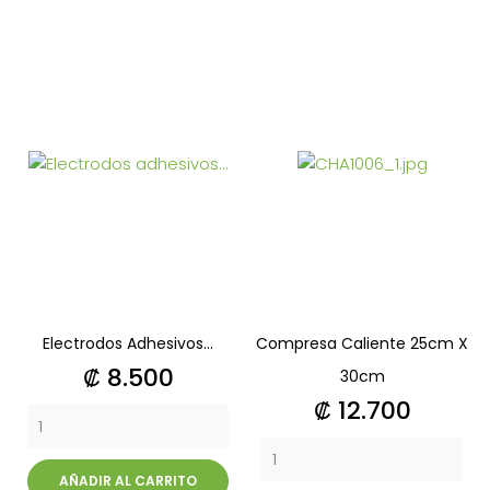
Electrodos Adhesivos...
Compresa Caliente 25cm X
Precio
₡ 8.500
30cm
Precio
₡ 12.700
AÑADIR AL CARRITO