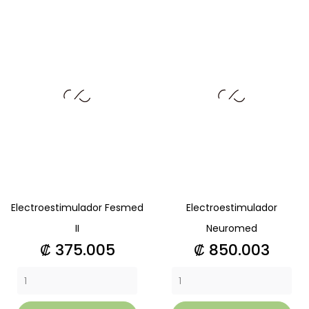
Electroestimulador Fesmed
Electroestimulador
II
Neuromed
Precio
Precio
₡ 375.005
₡ 850.003